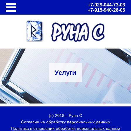
+7-929-044-73-03
+7-915-940-26-05
О нас
Статусы и сертификаты компании
Благодарственные письма
Благодарности
Работа в Руна С
Вакансии
Политика в отношении обработки персональных
Услуги
данных
Согласие на обработку персональных данных
События
Новости
Календарь мероприятий
(с) 2018 г. Руна С
Программные продукты
Согласие на обработку персональных данных
Решения 1С для государственных учреждений
Политика в отношении обработки персональных данных