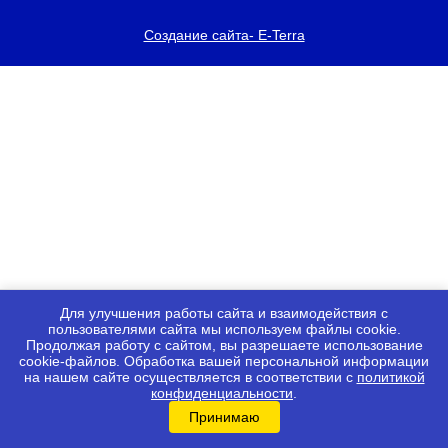
Решения 1С для здравоохранения
Создание сайта- E-Terra
Сервисы 1С
Клиентские лицензии 1С
Лицензии на сервер 1С
Услуги
Информационно-технологическое сопровождение
(1С:ИТС)
Абонентское обслуживание
Линия консультаций
Дополнительные услуги
Учебный центр КУБиК
Вебинары
Для улучшения работы сайта и взаимодействия с
пользователями сайта мы используем файлы cookie.
Курсы и практические занятия
Продолжая работу с сайтом, вы разрешаете использование
cookie-файлов. Обработка вашей персональной информации
Семинары
на нашем сайте осуществляется в соответствии с
политикой
Полезная информация
конфиденциальности
.
Контакты
Принимаю