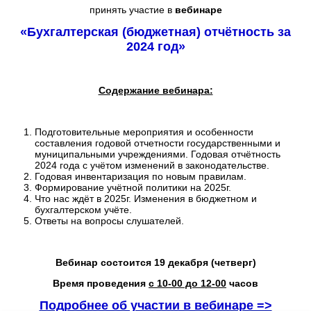
Решения 1С для здравоохранения
принять участие в
вебинаре
Сервисы 1С
«Бухгалтерская (бюджетная) о
тчётность за
Клиентские лицензии 1С
2024 год»
Лицензии на сервер 1С
Услуги
Содержание вебинара:
Информационно-технологическое сопровождение
(1С:ИТС)
Подготовительные мероприятия и особенности
Абонентское обслуживание
составления годовой отчетности государственными и
Линия консультаций
муниципальными учреждениями.
Годовая отчётность
2024 года с учётом изменений в законодательстве.
Дополнительные услуги
Годовая инвентаризация по новым правилам.
Формирование учётной политики на 2025г.
Учебный центр КУБиК
Что нас ждёт в 2025г. Изменения в бюджетном и
бухгалтерском учёте.
Вебинары
Ответы на вопросы слушателей.
Курсы и практические занятия
Семинары
Вебинар состоится 19 декабря (четверг)
Полезная информация
Время проведения
с 10-00 до 12-00
часов
Контакты
Подробнее об участии в вебинаре =>