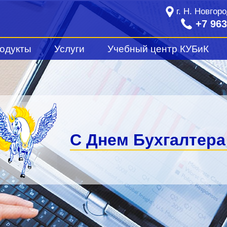
г. Н. Новгор
+7 963
одукты
Услуги
Учебный центр КУБиК
сударственных учреждений
Информационно-технологическое сопровожден
Вебинары
равоохранения
Абонентское обслуживание
Курсы и практические занятия
Линия консультаций
Семинары
и 1С
Дополнительные услуги
Полезная информация
 1С
С Днем Бухгалтера
ных