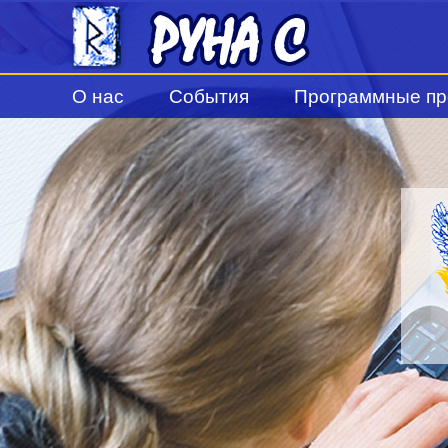
О нас
События
Программные пр
Статусы и сертификаты компании
Новости
Решения 1С для го
Благодарственные письма
Календарь мероприятий
Решения 1С для зд
Сервисы 1С
Благодарности
Клиентские лицензи
Работа в Руна С
Лицензии на сервер
Вакансии
Политика в отношении обработки персональных дан
Согласие на обработку персональных данных