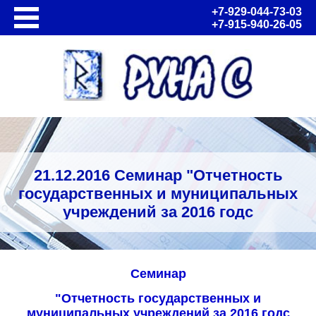
+7-929-044-73-03
+7-915-940-26-05
О нас
Статусы и сертификаты компании
Благодарственные письма
Благодарности
Работа в Руна С
Вакансии
Политика в отношении обработки персональных
21.12.2016 Семинар "Отчетность
данных
государственных и муниципальных
Согласие на обработку персональных данных
учреждений за 2016 годс
События
применением "1С:Бухгалтерии
Новости
государственного учреждения 8"
Календарь мероприятий
Семинар
Программные продукты
"Отчетность государственных и
Решения 1С для государственных учреждений
муниципальных учреждений за 2016 годс