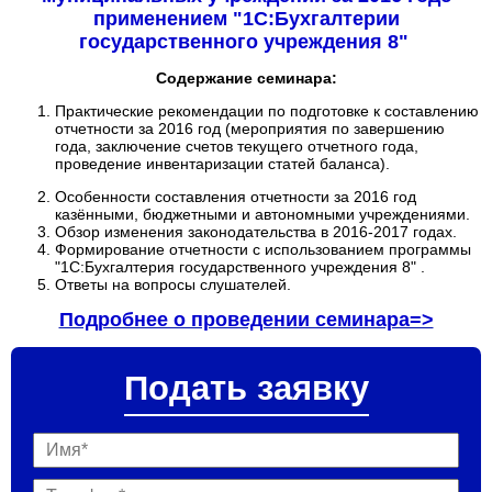
Решения 1С для здравоохранения
применением "1С:Бухгалтерии
Сервисы 1С
государственного учреждения 8"
Клиентские лицензии 1С
Содержание семинара:
Лицензии на сервер 1С
Практические рекомендации по подготовке к составлению
отчетности за 2016 год (мероприятия по завершению
Услуги
года, заключение счетов текущего отчетного года,
Информационно-технологическое сопровождение
проведение инвентаризации статей баланса).
(1С:ИТС)
Особенности составления отчетности за 2016 год
Абонентское обслуживание
казёнными, бюджетными и автономными учреждениями.
Обзор изменения законодательства в 2016-2017 годах.
Линия консультаций
Формирование отчетности с использованием программы
"1С:Бухгалтерия государственного учреждения 8" .
Дополнительные услуги
Ответы на вопросы слушателей.
Учебный центр КУБиК
Подробнее о проведении семинара=>
Вебинары
Курсы и практические занятия
Подать заявку
Семинары
Полезная информация
Контакты